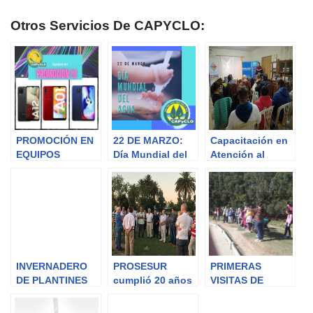
Otros Servicios De CAPYCLO:
PROMOCIÓN EN
22 DE MARZO:
Capacitación en
EQUIPOS
Día Mundial del
Atención al
Agua
Cliente
INVERNADERO
PROSESUR
PRIMERAS
DE PLANTINES
cumplió 20 años
VISITAS DE
DE FLOR
ESCUELAS AL
PROSESUR