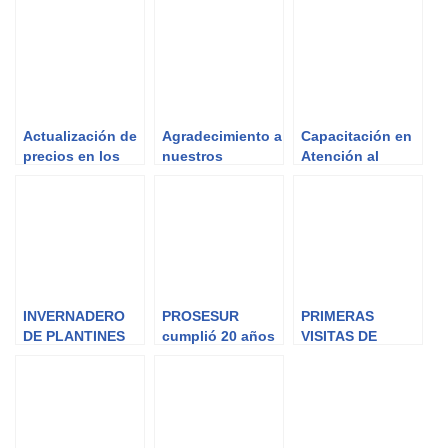
Actualización de
Agradecimiento a
Capacitación en
precios en los
nuestros
Atención al
abonos de
asociados
Cliente
telefonía celular
INVERNADERO
PROSESUR
PRIMERAS
DE PLANTINES
cumplió 20 años
VISITAS DE
DE FLOR
ESCUELAS AL
PROSESUR