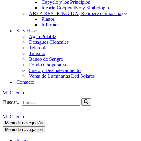
Capyclo y los Principios
Ideario Cooperativo y Simbología
AREA RESTRINGIDA (Requiere contraseña)
Planos
Informes
Servicios
Agua Potable
Desagües Cloacales
Telefonía
Turismo
Banco de Sangre
Fondo Cooperativo
Suelo y Desmalezamiento
Venta de Luminarias Led Solares
Contacto
MI Cuenta
Buscar...
MI Cuenta
Menú de navegación
Menú de navegación
Inicio