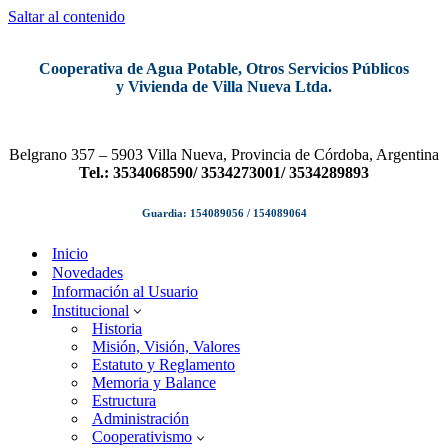
Saltar al contenido
Cooperativa de Agua Potable, Otros Servicios Públicos
y Vivienda de Villa Nueva Ltda.
Belgrano 357 – 5903 Villa Nueva, Provincia de Córdoba, Argentina
Tel.: 3534068590/ 3534273001/ 3534289893
Guardia: 154089056 / 154089064
Inicio
Novedades
Información al Usuario
Institucional
Historia
Misión, Visión, Valores
Estatuto y Reglamento
Memoria y Balance
Estructura
Administración
Cooperativismo