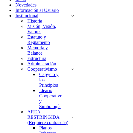
Novedades
Información al Usuario
Institucional
Historia
Misión, Visión,
Valores
Estatuto y
Reglamento
Memoria y
Balance
Estructura
Administración
Cooperativismo
Capyclo y
los
Principios
Ideario
Cooperativo
y
Simbología
AREA
RESTRINGIDA
(Requiere contraseña)
Planos