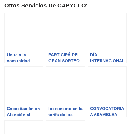
Otros Servicios De CAPYCLO:
Unite a la
PARTICIPÁ DEL
DÍA
comunidad
GRAN SORTEO
INTERNACIONAL
virtual de
50º ANIVERSARIO
DE LAS
CAPYCLO!!
COOPERATIVAS
Capacitación en
Incremento en la
CONVOCATORIA
Atención al
tarifa de los
A ASAMBLEA
Cliente
servicios
ELECTORAL DE
DISTRITO DE LA
COOPERATIVA