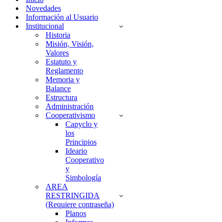
Novedades
Información al Usuario
Institucional
Historia
Misión, Visión,
Valores
Estatuto y
Reglamento
Memoria y
Balance
Estructura
Administración
Cooperativismo
Capyclo y
los
Principios
Ideario
Cooperativo
y
Simbología
AREA
RESTRINGIDA
(Requiere contraseña)
Planos