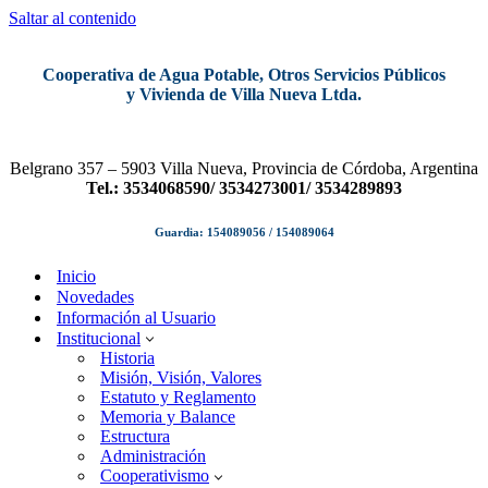
Saltar al contenido
Cooperativa de Agua Potable, Otros Servicios Públicos
y Vivienda de Villa Nueva Ltda.
Belgrano 357 – 5903 Villa Nueva, Provincia de Córdoba, Argentina
Tel.: 3534068590/ 3534273001/ 3534289893
Guardia: 154089056 / 154089064
Inicio
Novedades
Información al Usuario
Institucional
Historia
Misión, Visión, Valores
Estatuto y Reglamento
Memoria y Balance
Estructura
Administración
Cooperativismo