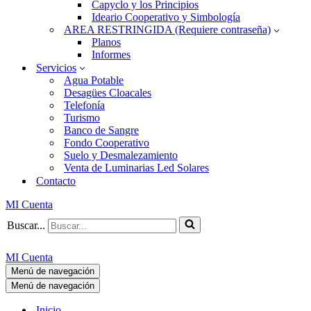
Capyclo y los Principios
Ideario Cooperativo y Simbología
AREA RESTRINGIDA (Requiere contraseña)
Planos
Informes
Servicios
Agua Potable
Desagües Cloacales
Telefonía
Turismo
Banco de Sangre
Fondo Cooperativo
Suelo y Desmalezamiento
Venta de Luminarias Led Solares
Contacto
MI Cuenta
Buscar...
MI Cuenta
Menú de navegación
Menú de navegación
Inicio