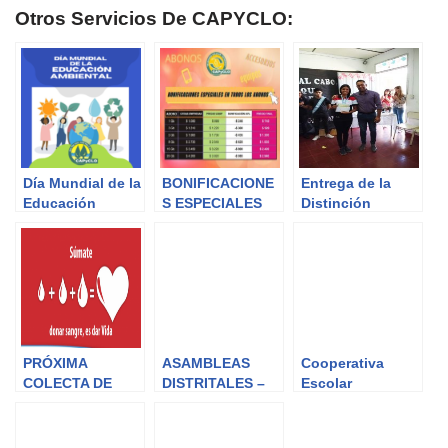
Otros Servicios De CAPYCLO:
Día Mundial de la
BONIFICACIONE
Entrega de la
Educación
S ESPECIALES
Distinción
Ambiental
EN TODOS LOS
«ESTUDIANTE
ABONOS!!!!!!!
SOLIDARIO
FINANCIACIÓN
2019»
PROPIA EN
COMPRA DE
EQUIPOS!!!
PRÓXIMA
ASAMBLEAS
Cooperativa
COLECTA DE
DISTRITALES –
Escolar
SANGRE
Convocatoria
«Compartiendo
Caminos» –
Actividades