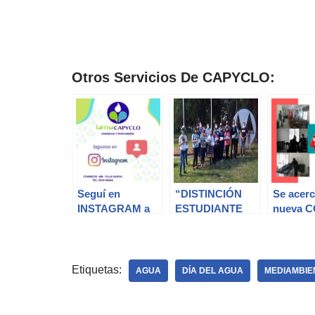
Otros Servicios De CAPYCLO:
Seguí en
“DISTINCIÓN
Se acer
INSTAGRAM a
ESTUDIANTE
nueva 
Farmacapyclo
SOLIDARIO”
DE SAN
Etiquetas:
AGUA
DÍA DEL AGUA
MEDIAMBIE