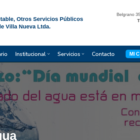
Belgrano 35
able, Otros Servicios Públicos
T
de Villa Nueva Ltda.
rio
Institucional
Servicios
Contacto
MI C
gua