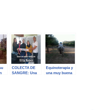
su
COLECTA DE
Equinoterapia y
n
SANGRE: Una
una muy buena
nueva muestra
noticia
de solidaridad