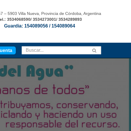
7 – 5903 Villa Nueva, Provincia de Córdoba, Argentina
el.: 3534068590/ 3534273001/ 3534289893
Guardia: 154089056 / 154089064
uenta