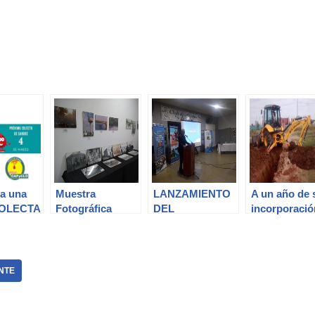
ca una
Muestra
LANZAMIENTO
A un año de 
COLECTA
Fotográfica
DEL
incorporació
GRE
Retrospectiva
DEPARTAMENT
O DE TURISMO
NTE