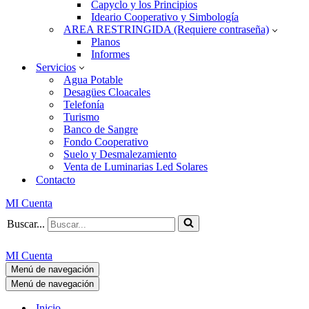
Capyclo y los Principios
Ideario Cooperativo y Simbología
AREA RESTRINGIDA (Requiere contraseña)
Planos
Informes
Servicios
Agua Potable
Desagües Cloacales
Telefonía
Turismo
Banco de Sangre
Fondo Cooperativo
Suelo y Desmalezamiento
Venta de Luminarias Led Solares
Contacto
MI Cuenta
Buscar...
MI Cuenta
Menú de navegación
Menú de navegación
Inicio