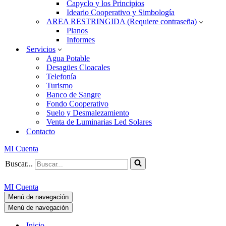
Capyclo y los Principios
Ideario Cooperativo y Simbología
AREA RESTRINGIDA (Requiere contraseña)
Planos
Informes
Servicios
Agua Potable
Desagües Cloacales
Telefonía
Turismo
Banco de Sangre
Fondo Cooperativo
Suelo y Desmalezamiento
Venta de Luminarias Led Solares
Contacto
MI Cuenta
Buscar...
MI Cuenta
Menú de navegación
Menú de navegación
Inicio