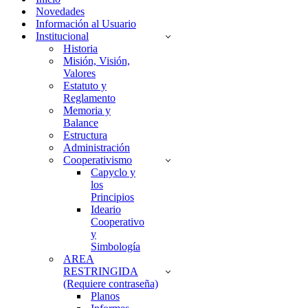
Novedades
Información al Usuario
Institucional
Historia
Misión, Visión,
Valores
Estatuto y
Reglamento
Memoria y
Balance
Estructura
Administración
Cooperativismo
Capyclo y
los
Principios
Ideario
Cooperativo
y
Simbología
AREA
RESTRINGIDA
(Requiere contraseña)
Planos