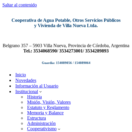
Saltar al contenido
Cooperativa de Agua Potable, Otros Servicios Públicos
y Vivienda de Villa Nueva Ltda.
Belgrano 357 – 5903 Villa Nueva, Provincia de Córdoba, Argentina
Tel.: 3534068590/ 3534273001/ 3534289893
Guardia: 154089056 / 154089064
Inicio
Novedades
Información al Usuario
Institucional
Historia
Misión, Visión, Valores
Estatuto y Reglamento
Memoria y Balance
Estructura
Administración
Cooperativismo