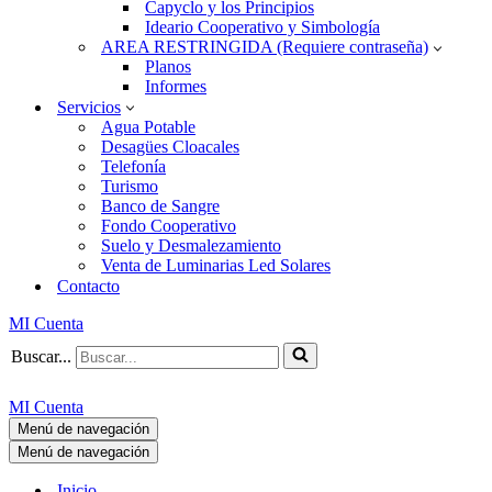
Capyclo y los Principios
Ideario Cooperativo y Simbología
AREA RESTRINGIDA (Requiere contraseña)
Planos
Informes
Servicios
Agua Potable
Desagües Cloacales
Telefonía
Turismo
Banco de Sangre
Fondo Cooperativo
Suelo y Desmalezamiento
Venta de Luminarias Led Solares
Contacto
MI Cuenta
Buscar...
MI Cuenta
Menú de navegación
Menú de navegación
Inicio