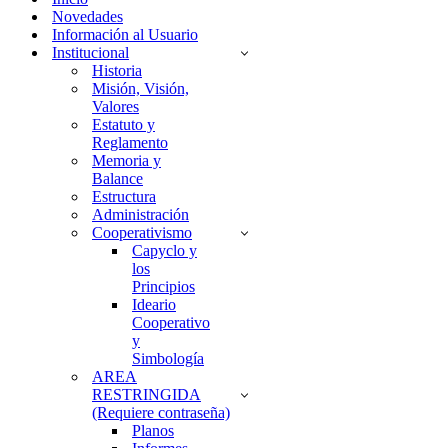
Novedades
Información al Usuario
Institucional
Historia
Misión, Visión,
Valores
Estatuto y
Reglamento
Memoria y
Balance
Estructura
Administración
Cooperativismo
Capyclo y
los
Principios
Ideario
Cooperativo
y
Simbología
AREA
RESTRINGIDA
(Requiere contraseña)
Planos