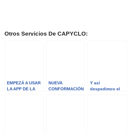
Otros Servicios De CAPYCLO:
EMPEZÁ A USAR
NUEVA
Y así
LA APP DE LA
CONFORMACIÓN
despedimos el
COOPERATIVA!!!
DEL CONSEJO
2019!
DE
ADMINISTRACIÓ
N