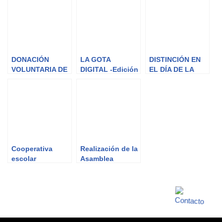
DONACIÓN
LA GOTA
DISTINCIÓN EN
VOLUNTARIA DE
DIGITAL -Edición
EL DÍA DE LA
SANGRE
ENERO 2018
MUJER
Cooperativa
Realización de la
escolar
Asamblea
“Compartiendo
General Ordinaria
Caminos”: Otro
año de trabajo y
objetivos
logrados