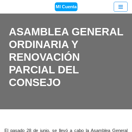
MI Cuenta
Saltar
al
ASAMBLEA GENERAL
contenido
ORDINARIA Y
RENOVACIÓN
PARCIAL DEL
CONSEJO
El pasado 28 de junio, se llevó a cabo la Asamblea General