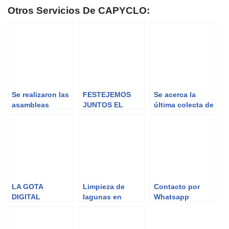
Otros Servicios De CAPYCLO:
Se realizaron las
FESTEJEMOS
Se acerca la
asambleas
JUNTOS EL
última colecta de
electorales de
CUMPLEAÑOS
sangre
distrito
DE LA
COOPERATIVA
LA GOTA
Limpieza de
Contacto por
DIGITAL
lagunas en
Whatsapp
DICIEMBRE 2020
PROSESUR