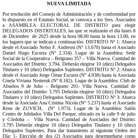
NUEVA LIMITADA
Por resolución del Consejo de Administración y de conformidad por
lo dispuesto en el Estatuto Social, se convoca a los Sres. Asociados
a ASAMBLEA ELECTORAL DE DISTRITO para elegir
DELEGADOS DISTRITALES, las que se realizarán el día lunes 8
de Diciembre de 2025 desde la hora 08.00 hasta la hora 13.00, en
los lugares que se indican a continuación: DISTRITO Nº 1: Abarca
desde el Asociado Nelso F. Andreosi (Nº 13.670) hasta el Asociado
Daniel Hugo Escurra (Nº 2.334). Lugar de la Asamblea: Sede
Social de la Cooperativa – Belgrano 357 – Villa Nueva. Cantidad de
Asociados del Distrito: 3.794. Deberán elegirse 10 (diez) Delegados
Titulares y 10 (diez) Delegados Suplentes. DISTRITO Nº 2: Abarca
desde el Asociado Jorge Omar Escurra (Nº 4.938) hasta la Asociada
Gisela Viviana Nesteruk (Nº 8.182). Lugar de la Asamblea: Club de
Abuelos 9 de Julio – Belgrano 201- Villa Nueva. Cantidad de
Asociados del Distrito: 3.795 Deberán elegirse 10 (diez) Delegados
Titulares y 10 (diez) Delegados Suplentes. DISTRITO Nº 3: Abarca
desde la Asociada Ana Cristina Nicola (Nº 5.237) hasta el Asociado
Rene de ZUVICH, (Nº 1.973). Lugar de la Asamblea: Salón
Centro de Jubilados Villa Del Parque, ubicado en la calle 9 de julio
y Córdoba – Villa Nueva. Cantidad de Asociados del Distrito:
3.795 Deberán elegirse 10 (diez) Delegados Titulares y 10 (diez)
Delegados Suplentes. Para dar tratamiento al siguiente Orden del
Día: 1- Elección de dos (2) Asociados para desempeñarse como