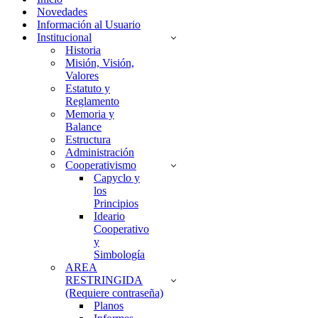
Novedades
Información al Usuario
Institucional
Historia
Misión, Visión,
Valores
Estatuto y
Reglamento
Memoria y
Balance
Estructura
Administración
Cooperativismo
Capyclo y
los
Principios
Ideario
Cooperativo
y
Simbología
AREA
RESTRINGIDA
(Requiere contraseña)
Planos