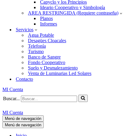
Capyclo y los Principios
Ideario Cooperativo y Simbología
AREA RESTRINGIDA (Requiere contraseña)
Planos
Informes
Servicios
Agua Potable
Desagües Cloacales
Telefonía
Turismo
Banco de Sangre
Fondo Cooperativo
Suelo y Desmalezamiento
Venta de Luminarias Led Solares
Contacto
MI Cuenta
Buscar...
MI Cuenta
Menú de navegación
Menú de navegación
Inicio