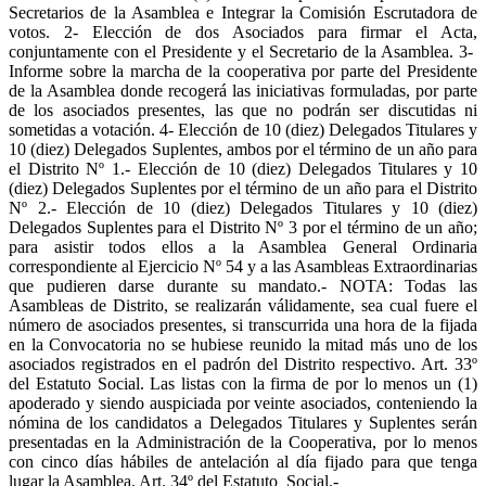
Secretarios de la Asamblea e Integrar la Comisión Escrutadora de
votos. 2- Elección de dos Asociados para firmar el Acta,
conjuntamente con el Presidente y el Secretario de la Asamblea. 3-
Informe sobre la marcha de la cooperativa por parte del Presidente
de la Asamblea donde recogerá las iniciativas formuladas, por parte
de los asociados presentes, las que no podrán ser discutidas ni
sometidas a votación. 4- Elección de 10 (diez) Delegados Titulares y
10 (diez) Delegados Suplentes, ambos por el término de un año para
el Distrito Nº 1.- Elección de 10 (diez) Delegados Titulares y 10
(diez) Delegados Suplentes por el término de un año para el Distrito
Nº 2.- Elección de 10 (diez) Delegados Titulares y 10 (diez)
Delegados Suplentes para el Distrito Nº 3 por el término de un año;
para asistir todos ellos a la Asamblea General Ordinaria
correspondiente al Ejercicio Nº 54 y a las Asambleas Extraordinarias
que pudieren darse durante su mandato.- NOTA: Todas las
Asambleas de Distrito, se realizarán válidamente, sea cual fuere el
número de asociados presentes, si transcurrida una hora de la fijada
en la Convocatoria no se hubiese reunido la mitad más uno de los
asociados registrados en el padrón del Distrito respectivo. Art. 33º
del Estatuto Social. Las listas con la firma de por lo menos un (1)
apoderado y siendo auspiciada por veinte asociados, conteniendo la
nómina de los candidatos a Delegados Titulares y Suplentes serán
presentadas en la Administración de la Cooperativa, por lo menos
con cinco días hábiles de antelación al día fijado para que tenga
lugar la Asamblea. Art. 34º del Estatuto Social.-