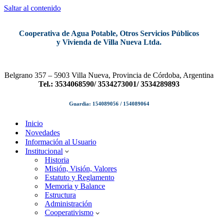
Saltar al contenido
Cooperativa de Agua Potable, Otros Servicios Públicos
y Vivienda de Villa Nueva Ltda.
Belgrano 357 – 5903 Villa Nueva, Provincia de Córdoba, Argentina
Tel.: 3534068590/ 3534273001/ 3534289893
Guardia: 154089056 / 154089064
Inicio
Novedades
Información al Usuario
Institucional
Historia
Misión, Visión, Valores
Estatuto y Reglamento
Memoria y Balance
Estructura
Administración
Cooperativismo