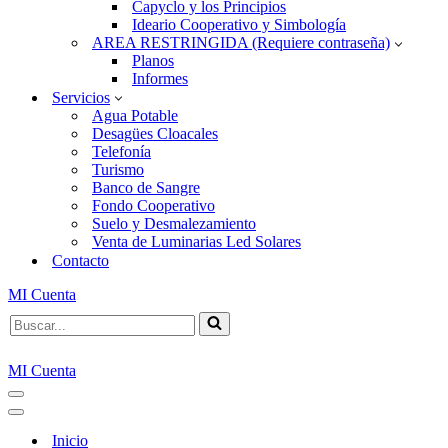
Capyclo y los Principios
Ideario Cooperativo y Simbología
AREA RESTRINGIDA (Requiere contraseña)
Planos
Informes
Servicios
Agua Potable
Desagües Cloacales
Telefonía
Turismo
Banco de Sangre
Fondo Cooperativo
Suelo y Desmalezamiento
Venta de Luminarias Led Solares
Contacto
MI Cuenta
Buscar...
MI Cuenta
Menú
de
Menú
navegación
de
Inicio