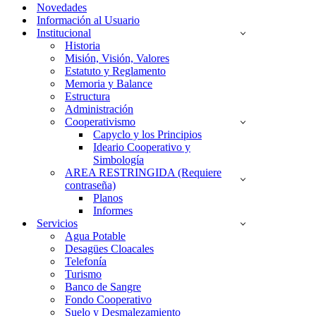
navegación
Novedades
Información al Usuario
Institucional
Historia
Misión, Visión, Valores
Estatuto y Reglamento
Memoria y Balance
Estructura
Administración
Cooperativismo
Capyclo y los Principios
Ideario Cooperativo y
Simbología
AREA RESTRINGIDA (Requiere
contraseña)
Planos
Informes
Servicios
Agua Potable
Desagües Cloacales
Telefonía
Turismo
Banco de Sangre
Fondo Cooperativo
Suelo y Desmalezamiento