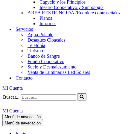
Capyclo y los Principios
Ideario Cooperativo y Simbología
AREA RESTRINGIDA (Requiere contraseña)
Planos
Informes
Servicios
Agua Potable
Desagües Cloacales
Telefonía
Turismo
Banco de Sangre
Fondo Cooperativo
Suelo y Desmalezamiento
Venta de Luminarias Led Solares
Contacto
MI Cuenta
Buscar...
MI Cuenta
Menú de navegación
Menú de navegación
Inicio