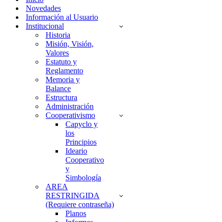
Novedades
Información al Usuario
Institucional
Historia
Misión, Visión,
Valores
Estatuto y
Reglamento
Memoria y
Balance
Estructura
Administración
Cooperativismo
Capyclo y
los
Principios
Ideario
Cooperativo
y
Simbología
AREA
RESTRINGIDA
(Requiere contraseña)
Planos