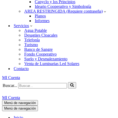
Capyclo y los Principios
Ideario Cooperativo y Simbología
AREA RESTRINGIDA (Requiere contraseña)
Planos
Informes
Servicios
Agua Potable
Desagües Cloacales
Telefonía
Turismo
Banco de Sangre
Fondo Cooperativo
Suelo y Desmalezamiento
Venta de Luminarias Led Solares
Contacto
MI Cuenta
Buscar...
MI Cuenta
Menú de navegación
Menú de navegación
Inicio