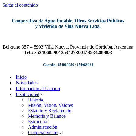
Saltar al contenido
Cooperativa de Agua Potable, Otros Servicios Públicos
y Vivienda de Villa Nueva Ltda.
Belgrano 357 – 5903 Villa Nueva, Provincia de Córdoba, Argentina
Tel.: 3534068590/ 3534273001/ 3534289893
Guardia: 154089056 / 154089064
Inicio
Novedades
Información al Usuario
Institucional
Historia
Misión, Visión, Valores
Estatuto y Reglamento
Memoria y Balance
Estructura
Administración
Cooperativismo