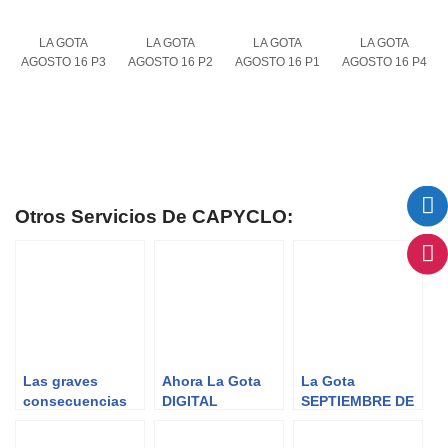
LA GOTA
LA GOTA
LA GOTA
LA GOTA
AGOSTO 16 P3
AGOSTO 16 P2
AGOSTO 16 P1
AGOSTO 16 P4
Otros Servicios De CAPYCLO:
Las graves
Ahora La Gota
La Gota
consecuencias
DIGITAL
SEPTIEMBRE DE
de los desagües
2017
pluviales