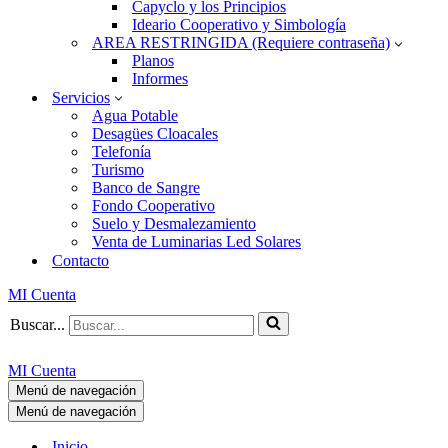
Capyclo y los Principios
Ideario Cooperativo y Simbología
AREA RESTRINGIDA (Requiere contraseña)
Planos
Informes
Servicios
Agua Potable
Desagües Cloacales
Telefonía
Turismo
Banco de Sangre
Fondo Cooperativo
Suelo y Desmalezamiento
Venta de Luminarias Led Solares
Contacto
MI Cuenta
Buscar...
MI Cuenta
Menú de navegación
Menú de navegación
Inicio