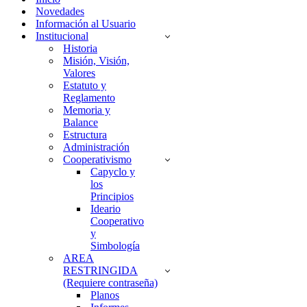
Novedades
Información al Usuario
Institucional
Historia
Misión, Visión,
Valores
Estatuto y
Reglamento
Memoria y
Balance
Estructura
Administración
Cooperativismo
Capyclo y
los
Principios
Ideario
Cooperativo
y
Simbología
AREA
RESTRINGIDA
(Requiere contraseña)
Planos