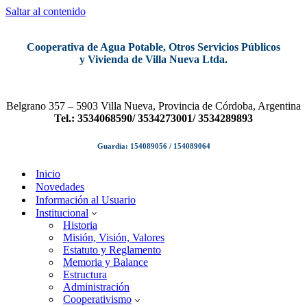
Saltar al contenido
Cooperativa de Agua Potable, Otros Servicios Públicos
y Vivienda de Villa Nueva Ltda.
Belgrano 357 – 5903 Villa Nueva, Provincia de Córdoba, Argentina
Tel.: 3534068590/ 3534273001/ 3534289893
Guardia: 154089056 / 154089064
Inicio
Novedades
Información al Usuario
Institucional
Historia
Misión, Visión, Valores
Estatuto y Reglamento
Memoria y Balance
Estructura
Administración
Cooperativismo