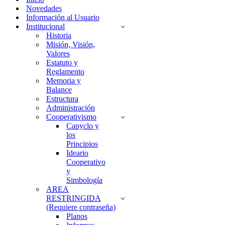
Novedades
Información al Usuario
Institucional
Historia
Misión, Visión,
Valores
Estatuto y
Reglamento
Memoria y
Balance
Estructura
Administración
Cooperativismo
Capyclo y
los
Principios
Ideario
Cooperativo
y
Simbología
AREA
RESTRINGIDA
(Requiere contraseña)
Planos