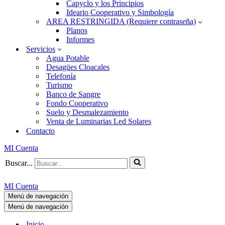
Capyclo y los Principios
Ideario Cooperativo y Simbología
AREA RESTRINGIDA (Requiere contraseña)
Planos
Informes
Servicios
Agua Potable
Desagües Cloacales
Telefonía
Turismo
Banco de Sangre
Fondo Cooperativo
Suelo y Desmalezamiento
Venta de Luminarias Led Solares
Contacto
MI Cuenta
Buscar...
MI Cuenta
Menú de navegación
Menú de navegación
Inicio