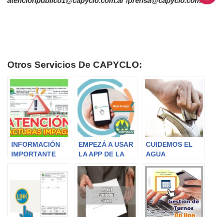
atencionpublico1@capyclo.com.ar /prensa@capyclo.com.ar
Otros Servicios De CAPYCLO:
INFORMACIÓN
EMPEZÁ A USAR
CUIDEMOS EL
IMPORTANTE
LA APP DE LA
AGUA
COOPERATIVA!!!