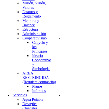
Misión, Visión,
Valores
Estatuto y
Reglamento
Memoria y
Balance
Estructura
Administración
Cooperativismo
Capyclo y
los
Principios
Ideario
Cooperativo
y
Simbología
AREA
RESTRINGIDA
(Requiere contraseña)
Planos
Informes
Servicios
Agua Potable
Desagües
Cloacales