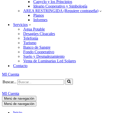
Capyclo y los Principios
Ideario Cooperativo y Simbología
AREA RESTRINGIDA (Requiere contraseña)
Planos
Informes
Servicios
Agua Potable
Desagües Cloacales
Telefonía
Turismo
Banco de Sangre
Fondo Cooperativo
Suelo y Desmalezamiento
Venta de Luminarias Led Solares
Contacto
MI Cuenta
Buscar...
MI Cuenta
Menú de navegación
Menú de navegación
Inicio