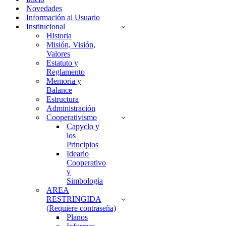
Novedades
Información al Usuario
Institucional
Historia
Misión, Visión,
Valores
Estatuto y
Reglamento
Memoria y
Balance
Estructura
Administración
Cooperativismo
Capyclo y
los
Principios
Ideario
Cooperativo
y
Simbología
AREA
RESTRINGIDA
(Requiere contraseña)
Planos