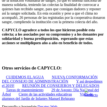
de la donación voluntaria de sangre, ya que el sistema funciona de
manera solidaria, teniendo las colectas la finalidad de convocar a
quienes han recibido sangre, para que consigan dadores y reponer
así la sangre solicitada. En esta ocasión y pese a que el clima no
acompañó, 26 personas de las registradas por la cooperativa donaron
sangre, cumpliendo la institución con la primera colecta del año.
CAPYCLO agradece a todos los que hicieron posible esta
colecta; a los asociados por su compromiso y a los donantes por
solidaridad y buena predisposición, esperando que estas
acciones se multipliquen año a año en beneficio de todos.
Otros servicios de CAPYCLO:
CUIDEMOS EL AGUA
NUEVA CONFORMACIÓN
DEL CONSEJO DE ADMINISTRACIÓN
Y así despedimos
el 2019!
REUNIÓN DE CONSEJEROS Y DELEGADOS
Tareas de mantenimiento
29 de Agosto: Día Nacional del
Árbol
Cierre de las actividades educativas
Visita de
alumnos del Jardín de Infantes Manuel Belgrano
Desarrollo y hospedaje
Desatec Web