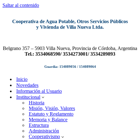
Saltar al contenido
Cooperativa de Agua Potable, Otros Servicios Públicos
y Vivienda de Villa Nueva Ltda.
Belgrano 357 – 5903 Villa Nueva, Provincia de Córdoba, Argentina
Tel.: 3534068590/ 3534273001/ 3534289893
Guardia: 154089056 / 154089064
Inicio
Novedades
Información al Usuario
Institucional
Historia
Misión, Visión, Valores
Estatuto y Reglamento
Memoria y Balance
Estructura
Administración
Cooperativismo