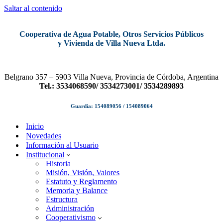
Saltar al contenido
Cooperativa de Agua Potable, Otros Servicios Públicos
y Vivienda de Villa Nueva Ltda.
Belgrano 357 – 5903 Villa Nueva, Provincia de Córdoba, Argentina
Tel.: 3534068590/ 3534273001/ 3534289893
Guardia: 154089056 / 154089064
Inicio
Novedades
Información al Usuario
Institucional
Historia
Misión, Visión, Valores
Estatuto y Reglamento
Memoria y Balance
Estructura
Administración
Cooperativismo