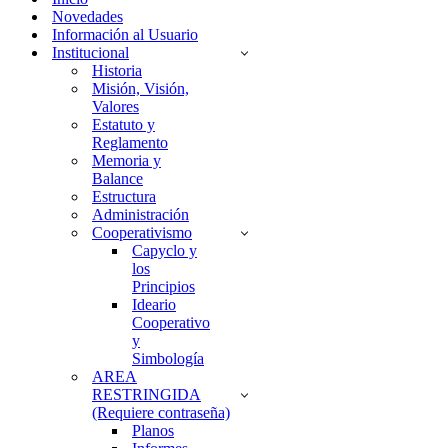
Novedades
Información al Usuario
Institucional
Historia
Misión, Visión,
Valores
Estatuto y
Reglamento
Memoria y
Balance
Estructura
Administración
Cooperativismo
Capyclo y
los
Principios
Ideario
Cooperativo
y
Simbología
AREA
RESTRINGIDA
(Requiere contraseña)
Planos