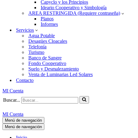
Capyclo y los Principios
Ideario Cooperativo y Simbología
AREA RESTRINGIDA (Requiere contraseña)
Planos
Informes
Servicios
Agua Potable
Desagües Cloacales
Telefonía
Turismo
Banco de Sangre
Fondo Cooperativo
Suelo y Desmalezamiento
Venta de Luminarias Led Solares
Contacto
MI Cuenta
Buscar...
MI Cuenta
Menú de navegación
Menú de navegación
Inicio