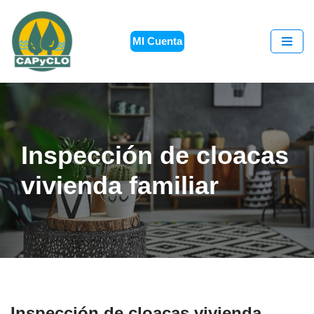
Saltar
MI Cuenta
al
contenido
Inspección de cloacas
vivienda familiar
Inspección de cloacas vivienda