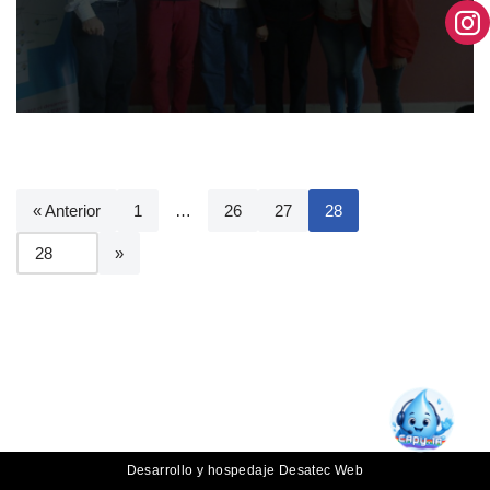
« Anterior
1
…
26
27
28
Desarrollo y hospedaje
Desatec Web